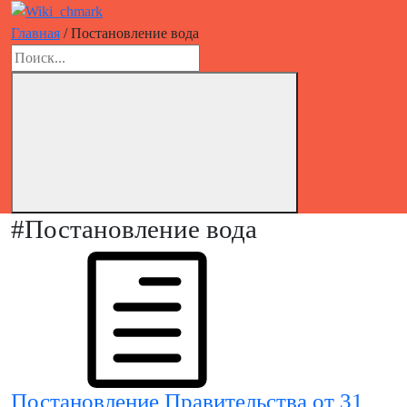
Skip
to
Wiki_chmark
Главная
/
Постановление вода
content
Поиск:
Результат
поиска:
#Постановление вода
Постановление Правительства от 31