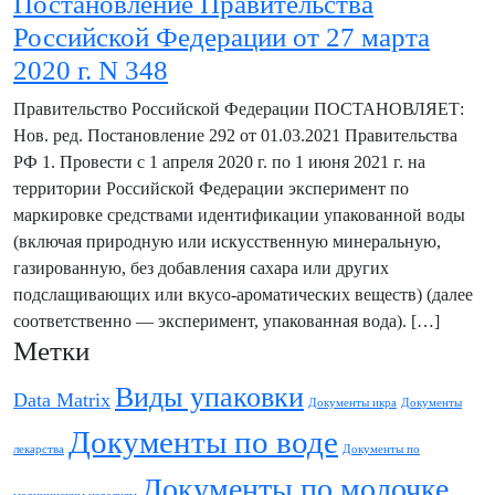
Постановление Правительства
Российской Федерации от 27 марта
2020 г. N 348
Правительство Российской Федерации ПОСТАНОВЛЯЕТ:
Нов. ред. Постановление 292 от 01.03.2021 Правительства
РФ 1. Провести с 1 апреля 2020 г. по 1 июня 2021 г. на
территории Российской Федерации эксперимент по
маркировке средствами идентификации упакованной воды
(включая природную или искусственную минеральную,
газированную, без добавления сахара или других
подслащивающих или вкусо-ароматических веществ) (далее
соответственно — эксперимент, упакованная вода). […]
Метки
Skip
to
Виды упаковки
Data Matrix
footer
Документы икра
Документы
Документы по воде
лекарства
Документы по
Документы по молочке